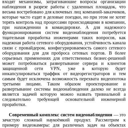
входят механизмы, затрагиваюшие вопросы организации
наблюдения в разрезе работы с удаленных площадок, что
весьма востребовано для ключевых лиц компаний-заказчиков,
которые часто ездят в деловые поездки, но при этом не хотят
терять контроль над процессами происходящими в компании,
при нахожденнии в командировке. А для надежного
функционирования систем видеонаблюдения потребуется
тщательная проработка инженерами таких вопросов, как
надежная работа сетевого оборудования, устойчивость канала
связи с провайдером, конфигурироваемость самого сетевого
оборудования для для проброса сетевых портов. В более
серьезных применениях для ответственных бизнес-решений
может потребоваться развертывание сервера и клиентов
защищенной сети VPN, уже в которую будет
инкапсулироваться траффик от видеорегистраторов и тем
самым будет исключена возможность перехвата видеопотока
третьими лицами. Таким образом проектирование и
развертывание системы видеонаблюдения далеко не всегда
является задачей которую можно назвать тривиальной а
следовательно требующей основательной инженерной
проработки.
Современный комплекс систем видеонаблюдения
— это
зачастую сложный наукоёмкий продукт. Рассмотрим к
примеру видеокамеры: для различных задач на объектах