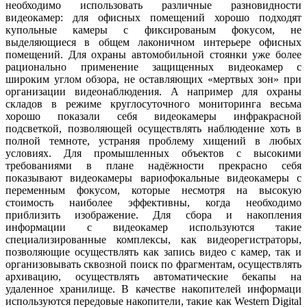
необходимо использовать различные разновидности
видеокамер: для офисных помещений хорошо подходят
купольные камеры с фиксированым фокусом, не
выделяющиеся в общем лаконичном интерьере офисных
помещений. Для охраны автомобильной стоянки уже более
рационально применение защищенных видеокамер с
широким углом обзора, не оставляющих «мертвых зон» при
организации видеонаблюдения. А например для охраны
складов в режиме круглосуточного мониторинга весьма
хорошо показали себя видеокамеры инфракрасной
подсветкой, позволяющей осуществлять наблюдение хоть в
полной темноте, устраняя проблему хищений в любых
условиях. Для промышленных объектов с высокими
требованиями в плане надёжности прекрасно себя
показывают видеокамеры вариофокальные видеокамеры с
переменным фокусом, которые несмотря на высокую
стоимость наиболее эффективны, когда необходимо
приблизить изображение. Для сбора и накопления
информации с видеокамер используются такие
специализированные комплексы, как видеорегистраторы,
позволяющие осуществлять как запись видео с камер, так и
организовывать сквозной поиск по фрагментам, осуществлять
архивацию, осуществлять автоматические бекапы на
удаленное хранилище. В качестве накопителей информаци
используются передовые накопители, такие как Western Digital