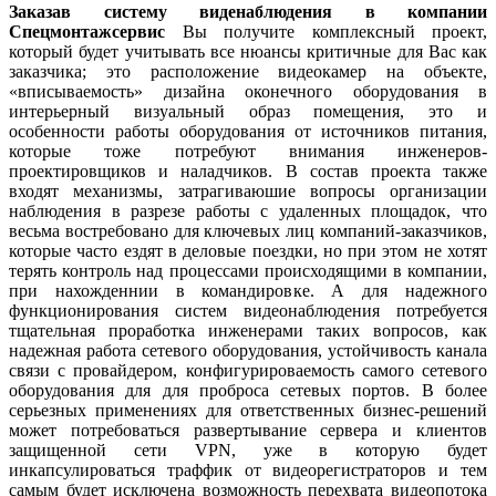
Заказав систему виденаблюдения в компании
Спецмонтажсервиc
Вы получите комплексный проект,
который будет учитывать все нюансы критичные для Вас как
заказчика; это расположение видеокамер на объекте,
«вписываемость» дизайна оконечного оборудования в
интерьерный визуальный образ помещения, это и
особенности работы оборудования от источников питания,
которые тоже потребуют внимания инженеров-
проектировщиков и наладчиков. В состав проекта также
входят механизмы, затрагиваюшие вопросы организации
наблюдения в разрезе работы с удаленных площадок, что
весьма востребовано для ключевых лиц компаний-заказчиков,
которые часто ездят в деловые поездки, но при этом не хотят
терять контроль над процессами происходящими в компании,
при нахожденнии в командировке. А для надежного
функционирования систем видеонаблюдения потребуется
тщательная проработка инженерами таких вопросов, как
надежная работа сетевого оборудования, устойчивость канала
связи с провайдером, конфигурироваемость самого сетевого
оборудования для для проброса сетевых портов. В более
серьезных применениях для ответственных бизнес-решений
может потребоваться развертывание сервера и клиентов
защищенной сети VPN, уже в которую будет
инкапсулироваться траффик от видеорегистраторов и тем
самым будет исключена возможность перехвата видеопотока