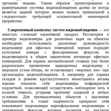
третьими лицами. Таким образом проектирование и
развертывание системы видеонаблюдения далеко не всегда
является задачей которую можно назвать тривиальной а
следовательно требующей основательной инженерной
проработки.
Современный комплекс систем видеонаблюдения
— это
зачастую сложный наукоёмкий продукт. Рассмотрим к
примеру видеокамеры: для различных задач на объектах
необходимо использовать различные разновидности
видеокамер: для офисных помещений хорошо подходят
купольные камеры с фиксированым фокусом, не
выделяющиеся в общем лаконичном интерьере офисных
помещений. Для охраны автомобильной стоянки уже более
рационально применение защищенных видеокамер с
широким углом обзора, не оставляющих «мертвых зон» при
организации видеонаблюдения. А например для охраны
складов в режиме круглосуточного мониторинга весьма
хорошо показали себя видеокамеры инфракрасной
подсветкой, позволяющей осуществлять наблюдение хоть в
полной темноте, устраняя проблему хищений в любых
условиях. Для промышленных объектов с высокими
требованиями в плане надёжности прекрасно себя
показывают видеокамеры вариофокальные видеокамеры с
переменным фокусом, которые несмотря на высокую