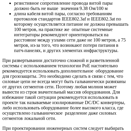
резистивное сопротивление провода витой пары
должно быть не выше значения 9.38 Ом/100 м
длина кабеля витой пары, согласно требованиям
протоколов стандартов IEEE802.3af и IEEE802.3at по
которому осуществляется питание не должна превышать
100 метров, на практике же опытные системные
интеграторы рекомендуют ориентироваться на
расстояние между узлами сети даже не 100 метров, а 75
метров, из-за того, что возникают потери питания в
патч-панелях, и других элементах инфраструктуры.
При развертывании достаточно сложной и разветвленной
системы с использованием технологии PoE настоятельно
рекомендуется использовать дополнительное оборудование
для грозозащиты. Это необходимо сделать в связи с тем, что
силовые цепи не всегда могут быть гальванически развязаны
от других сегментов сети. Поэтому любая молния может
вывести из строя значительный массив оборудования. Для
избежание такой ситуации рекомендуется использовать в
проекте так называемые изолированные DC/DC конвертеры,
либо использовать оборудование более высокого класса, где
осуществлено гальваническое разделение даже силовых
сегментов локальной сети.
При проектировании инженерных систем следует выбирать