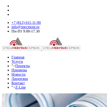
+7 (812) 611-11-90
info@specmont.ru
Пн-Пт 9.00-17.30
Главная
Услуги
">
Проекты
Примеры
Новости
Лицензии
Контакт
">
Z-Line