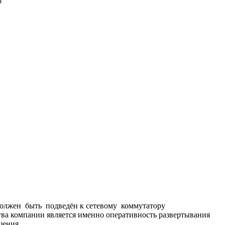
о
должен быть подведён к сетевому коммутатору
тва компании является именно оперативность развертывания
щения.