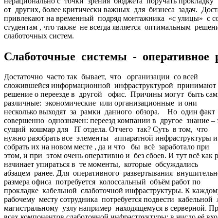
нерационально с точки зрения бюджета поручать прокладку 
от других, более критически важных для бизнеса задач. До
привлекают на временный подряд монтажника «с улицы» с со
студентам , что также не всегда является оптимальным решен
слаботочных систем.
Слаботочные системы - оперативное р
Достаточно часто так бывает, что организации со всей
сложившейся информационной инфраструктурой принимают
решение о переезде в другой офис. Причины могут быть са
различные: экономические или организационные и они
несколько выходят за рамки данного обзора. Но один факт
совершенно однозначен: переезд компании в другое знание – 
сущий кошмар для IT отдела. Отчего так? Суть в том, что
нужно разобрать все элементы аппаратной инфраструктуры и
собрать их на новом месте , да и что бы всё заработало при
этом, и при этом очень оперативно и без сбоев. И тут всё как р
начинает упираться в те моменты, которые обсуждались
абзацем ранее. Для оперативного развертывания внушительн
размера офиса потребуется колоссальный объём работ по
прокладке кабельной слаботочной инфраструктуры. К каждо
рабочему месту сотрудника потребуется подвести кабельной 
магистральному узлу например находящемуся в серверной. Пр
всех компонентов слаботочной инфраструктуры: в число её вх