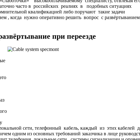
«слаботочки» высокооплачиваемому специалисту, отвлекая ег
статочно часто в российских реалиях в подобных ситуациях
мнительной квалификацией либо поручают такие задачи
ием , когда нужно оперативно решить вопрос с развёртыванием
азвёртывание при переезде
мые
это
аз
ого
му
локальной сети, телефонный кабель, каждый из этих кабелей 
ичем одним из основных требований заказчика в лице руководс
одит телефония, локальные сети, системы сигнализации и опове