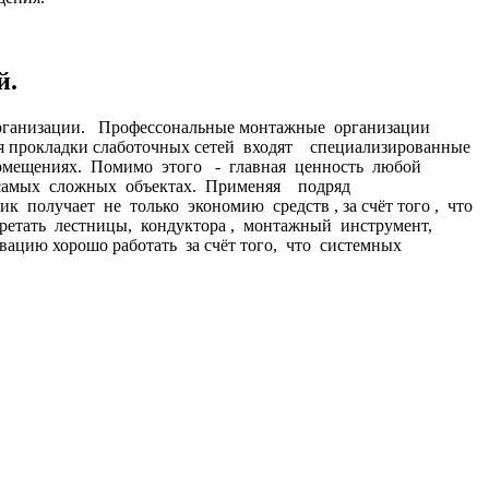
й.
 организации. Профессональные монтажные организации
ля прокладки слаботочных сетей входят специализированные
помещениях. Помимо этого - главная ценность любой
 самых сложных объектах. Применяя подряд
 получает не только экономию средств , за счёт того , что
етать лестницы, кондуктора , монтажный инструмент,
вацию хорошо работать за счёт того, что системных