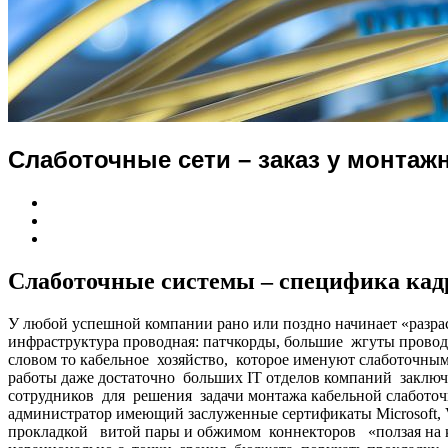
Слаботочные сети – заказ у монтаж
Слаботочные системы – специфика кадр
У любой успешной компании рано или поздно начинает «разраст
инфраструктура проводная: патчкорды, большие жгуты проводо
словом то кабельное хозяйство, которое именуют слаботочны
работы даже достаточно больших IT отделов компаний заключа
сотрудников для решения задачи монтажа кабельной слабото
администратор имеющий заслуженные сертификаты Microsoft
прокладкой витой пары и обжимом коннекторов «ползая на к