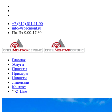
+7 (812) 611-11-90
info@specmont.ru
Пн-Пт 9.00-17.30
Главная
Услуги
Проекты
Примеры
Новости
Лицензии
Контакт
">
Z-Line